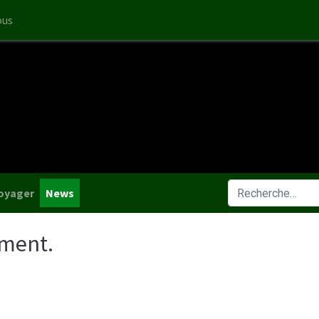
ous
oyager
News
oment.