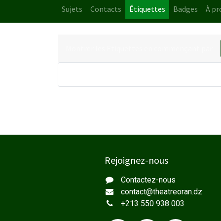
Sujets
Contacts
Étiquettes
Badges
À pr
Montrer les Etiquettes en commençant par
Rejoignez-nous
Contactez-nous
contact@
theatreoran.dz
+213 550 938 003